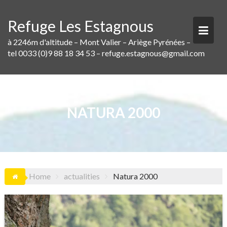
Skip
to
Refuge Les Estagnous
content
à 2246m d'altitude – Mont Valier – Ariège Pyrénées –
tel 0033 (0)9 88 18 34 53 – refuge.estagnous@gmail.com
NATURA 2000
Home
actualities
Natura 2000