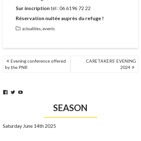
Sur inscription
tél : 06 6196 72 22
Réservation nuitée auprès du refuge !
,
actualities
events
POST
Evening conference offered
CARETAKERS’ EVENING
NAVIGATION
by the PNR
2024
Facebook
Twitter
YouTube
SEASON
Saturday June 14th 2025