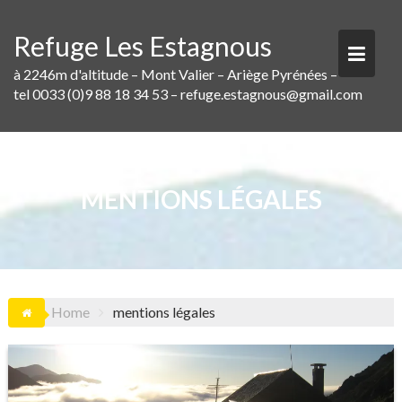
Skip
to
Refuge Les Estagnous
content
à 2246m d'altitude – Mont Valier – Ariège Pyrénées –
tel 0033 (0)9 88 18 34 53 – refuge.estagnous@gmail.com
MENTIONS LÉGALES
Home
mentions légales