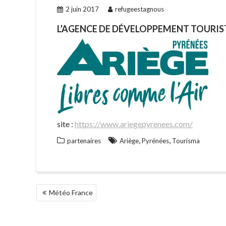
2 juin 2017
refugeestagnous
L’AGENCE DE DÉVELOPPEMENT TOURIS
site :
https://www.ariegepyrenees.com/
,
,
partenaires
Ariège
Pyrénées
Tourisma
NAVIGATION
Météo France
DE
L’ARTICLE