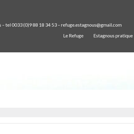
s – tel 0033 (0)9 88 18 34 53 – refuge.estagnous@gmail.com
Le Refuge
Estagnous pratique
ADT ARIÈGE/PYRÉNÉES