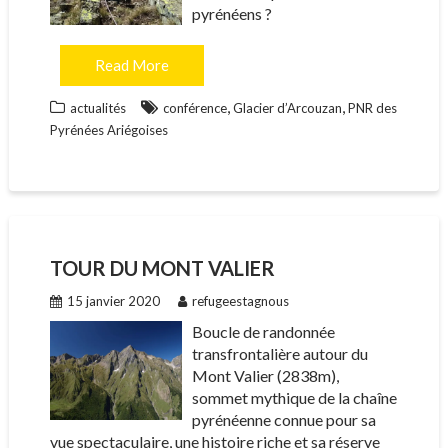
pyrénéens ?
Read More
,
,
actualités
conférence
Glacier d’Arcouzan
PNR des
Pyrénées Ariégoises
TOUR DU MONT VALIER
15 janvier 2020
refugeestagnous
Boucle de randonnée
transfrontalière autour du
Mont Valier (2838m),
sommet mythique de la chaîne
pyrénéenne connue pour sa
vue spectaculaire, une histoire riche et sa réserve