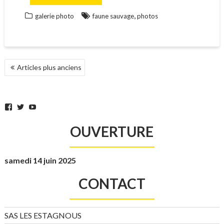
,
galerie photo
faune sauvage
photos
NAVIGATION
Articles plus anciens
DES
ARTICLES
Facebook
Twitter
YouTube
OUVERTURE
samedi 14 juin 2025
CONTACT
SAS LES ESTAGNOUS