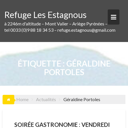
Skip
to
Refuge Les Estagnous
content
à 2246m d'altitude – Mont Valier – Ariège Pyrénées –
tel 0033 (0)9 88 18 34 53 – refuge.estagnous@gmail.com
ÉTIQUETTE :
GÉRALDINE
PORTOLES
Home
Actualités
Géraldine Portoles
SOIRÉE GASTRONOMIE : VENDREDI