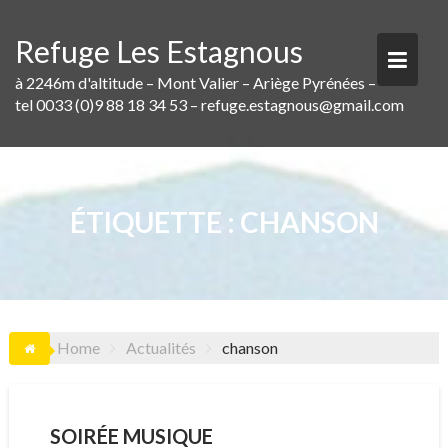
Skip
to
Refuge Les Estagnous
content
à 2246m d'altitude – Mont Valier – Ariège Pyrénées –
tel 0033 (0)9 88 18 34 53 – refuge.estagnous@gmail.com
ÉTIQUETTE :
CHANSON
Home
Actualités
chanson
SOIRÉE MUSIQUE