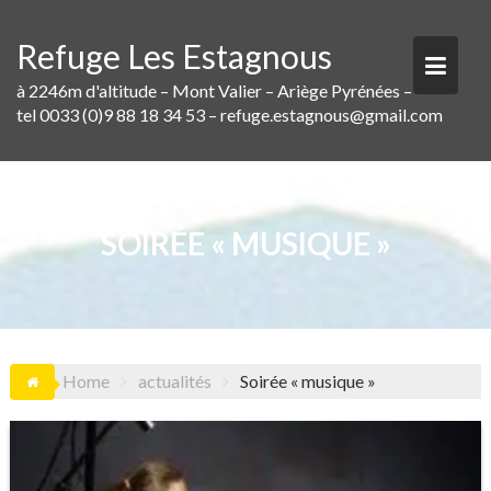
Skip
to
Refuge Les Estagnous
content
à 2246m d'altitude – Mont Valier – Ariège Pyrénées –
tel 0033 (0)9 88 18 34 53 – refuge.estagnous@gmail.com
SOIRÉE « MUSIQUE »
Home
actualités
Soirée « musique »