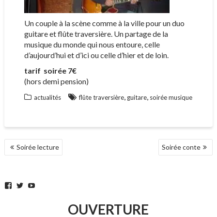
Un couple à la scène comme à la ville pour un duo
guitare et flûte traversière.
Un partage de la
musique du monde qui nous entoure, celle
d’aujourd’hui et d’ici ou celle d’hier et de loin.
tarif soirée 7€
(hors demi pension)
,
,
actualités
flûte traversière
guitare
soirée musique
NAVIGATION
Soirée lecture
Soirée conte
DE
L’ARTICLE
Facebook
Twitter
YouTube
OUVERTURE