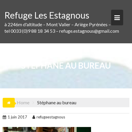
Skip
to
Refuge Les Estagnous
content
à 2246m d'altitude – Mont Valier – Ariège Pyrénées –
tel 0033 (0)9 88 18 34 53 – refuge.estagnous@gmail.com
STÉPHANE AU BUREAU
Home
Stéphane au bureau
1 juin 2017
refugeestagnous