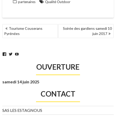
partenaires
Qualité Outdoor
NAVIGATION
Tourisme Couserans
Soirée des gardiens samedi 10
DE
Pyrénées
juin 2017
L’ARTICLE
Facebook
Twitter
YouTube
OUVERTURE
samedi 14 juin 2025
CONTACT
SAS LES ESTAGNOUS