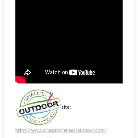
site :
https://www.ariegepyrenees-outdoor.com/