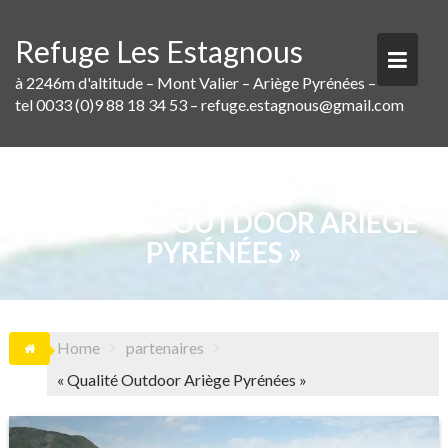
Skip
to
Refuge Les Estagnous
content
à 2246m d'altitude – Mont Valier – Ariège Pyrénées –
tel 0033 (0)9 88 18 34 53 – refuge.estagnous@gmail.com
« QUALITÉ OUTDOOR ARIÈGE
PYRÉNÉES »
Home
partenaires
« Qualité Outdoor Ariège Pyrénées »