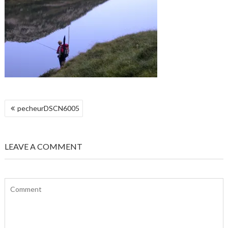
NAVIGATION
pecheurDSCN6005
DE
L’ARTICLE
LEAVE A COMMENT