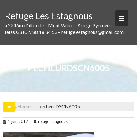
Skip
to
Refuge Les Estagnous
content
à 2246m d'altitude – Mont Valier – Ariège Pyrénées –
tel 0033 (0)9 88 18 34 53 – refuge.estagnous@gmail.com
PECHEURDSCN6005
Home
pecheurDSCN6005
1 juin 2017
refugeestagnous