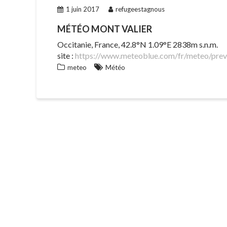
1 juin 2017
refugeestagnous
MÉTÉO MONT VALIER
Occitanie
,
France,
42.8°N 1.09°E 2838m s.n.m.
site :
https://www.meteoblue.com/fr/meteo/prev
meteo
Météo
NAVIGATION
DE
L’ARTICLE