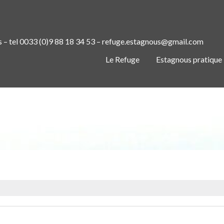
s – tel 0033 (0)9 88 18 34 53 – refuge.estagnous@gmail.com
Le Refuge
Estagnous pratique
METEOBLUE