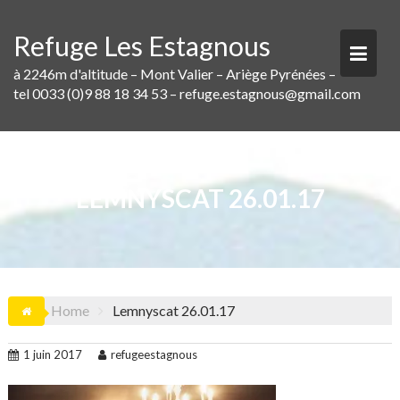
Skip
to
Refuge Les Estagnous
content
à 2246m d'altitude – Mont Valier – Ariège Pyrénées –
tel 0033 (0)9 88 18 34 53 – refuge.estagnous@gmail.com
LEMNYSCAT 26.01.17
Home
Lemnyscat 26.01.17
1 juin 2017
refugeestagnous