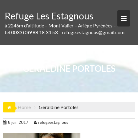
Skip
to
Refuge Les Estagnous
content
à 2246m d'altitude – Mont Valier – Ariège Pyrénées –
tel 0033 (0)9 88 18 34 53 – refuge.estagnous@gmail.com
GÉRALDINE PORTOLES
Home
Géraldine Portoles
8 juin 2017
refugeestagnous