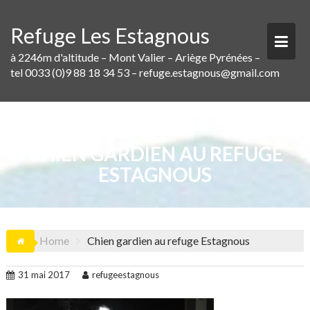
Skip
to
Refuge Les Estagnous
content
à 2246m d'altitude – Mont Valier – Ariège Pyrénées –
tel 0033 (0)9 88 18 34 53 – refuge.estagnous@gmail.com
CHIEN GARDIEN AU REFUGE
ESTAGNOUS
Home
Chien gardien au refuge Estagnous
31 mai 2017
refugeestagnous