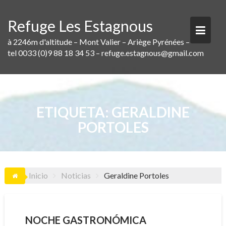
Saltar
al
Refuge Les Estagnous
contenido
à 2246m d'altitude – Mont Valier – Ariège Pyrénées –
tel 0033 (0)9 88 18 34 53 – refuge.estagnous@gmail.com
ETIQUETA:
GERALDINE
PORTOLES
Inicio
Noticias
Geraldine Portoles
NOCHE GASTRONÓMICA