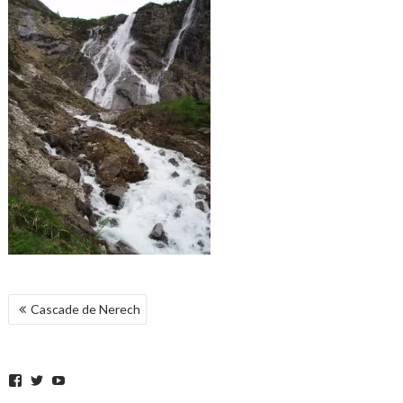
NAVEGACIÓN
Cascade de Nerech
DE
ENTRADAS
Facebook
Twitter
YouTube