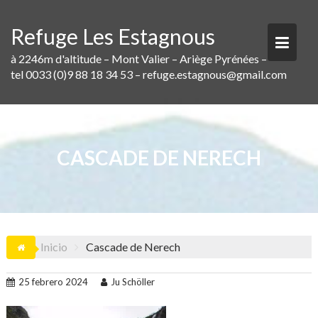
Saltar
al
Refuge Les Estagnous
contenido
à 2246m d'altitude – Mont Valier – Ariège Pyrénées –
tel 0033 (0)9 88 18 34 53 – refuge.estagnous@gmail.com
CASCADE DE NERECH
Inicio
Cascade de Nerech
25 febrero 2024
Ju Schöller