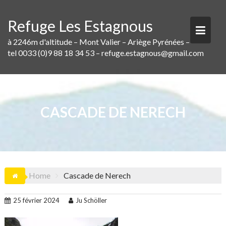
Skip
to
Refuge Les Estagnous
content
à 2246m d'altitude – Mont Valier – Ariège Pyrénées –
tel 0033 (0)9 88 18 34 53 – refuge.estagnous@gmail.com
CASCADE DE NERECH
Home
Cascade de Nerech
25 février 2024
Ju Schöller