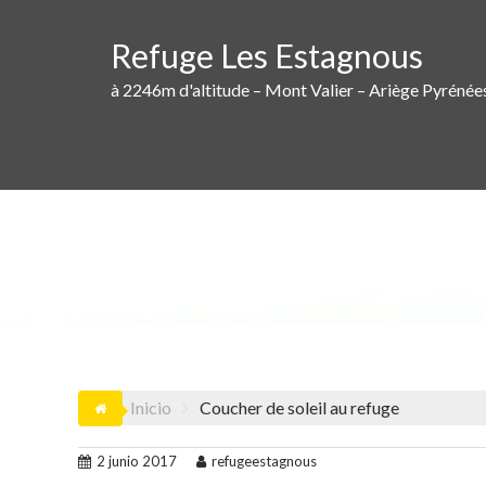
Saltar
al
Refuge Les Estagnous
contenido
à 2246m d'altitude – Mont Valier – Ariège Pyrénée
Inicio
Coucher de soleil au refuge
2 junio 2017
refugeestagnous