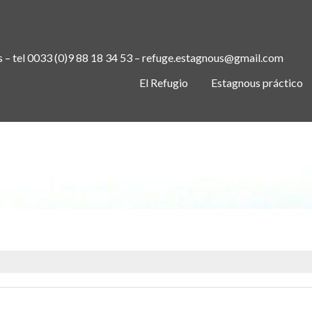
s – tel 0033 (0)9 88 18 34 53 – refuge.estagnous@gmail.com
El Refugio
Estagnous práctico
COUCHER DE SOLEIL AU REFUGE