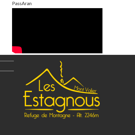
PassAran