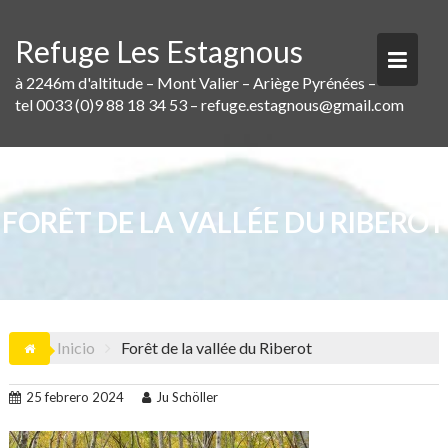
Saltar
al
Refuge Les Estagnous
contenido
à 2246m d'altitude – Mont Valier – Ariège Pyrénées –
tel 0033 (0)9 88 18 34 53 – refuge.estagnous@gmail.com
FORÊT DE LA VALLÉE DU RIBEROT
Inicio
Forêt de la vallée du Riberot
25 febrero 2024
Ju Schöller