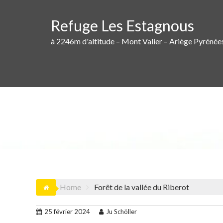
Skip
to
Refuge Les Estagnous
content
à 2246m d'altitude – Mont Valier – Ariège Pyrénée
Home
Forêt de la vallée du Riberot
25 février 2024
Ju Schöller