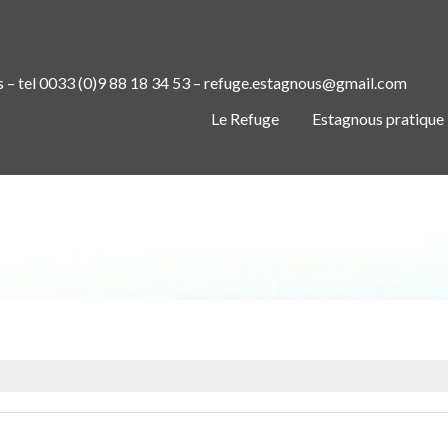
s – tel 0033 (0)9 88 18 34 53 – refuge.estagnous@gmail.com
Le Refuge
Estagnous pratique
FORÊT DE LA VALLÉE DU RIBEROT