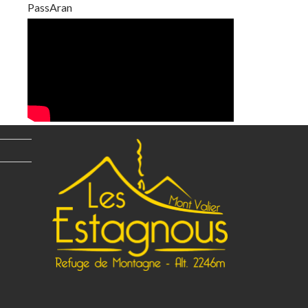
PassAran