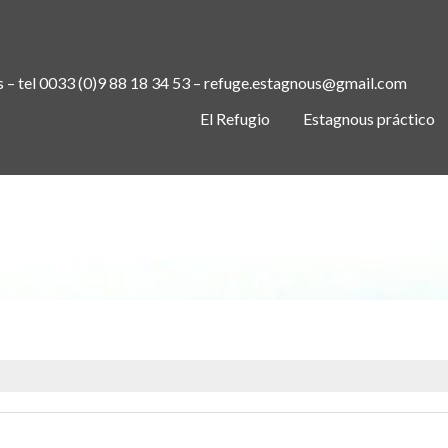
s – tel 0033 (0)9 88 18 34 53 – refuge.estagnous@gmail.com
El Refugio
Estagnous práctico
GE LES ESTAGNOUS ET LE MONT V