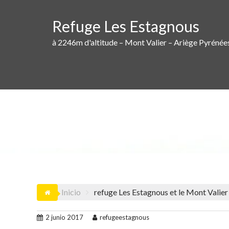
Saltar
al
Refuge Les Estagnous
contenido
à 2246m d'altitude – Mont Valier – Ariège Pyrénée
REFU
Inicio
refuge Les Estagnous et le Mont Valier
2 junio 2017
refugeestagnous