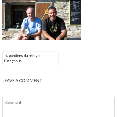
NAVIGATION
gardiens du refuge
DE
Estagnous
L’ARTICLE
LEAVE A COMMENT