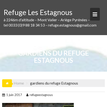
Skip
to
Refuge Les Estagnous
content
à 2246m d'altitude – Mont Valier – Ariège Pyrénées –
tel 0033 (0)9 88 18 34 53 – refuge.estagnous@gmail.com
GARDIENS DU REFUGE
ESTAGNOUS
Home
gardiens du refuge Estagnous
1 juin 2017
refugeestagnous