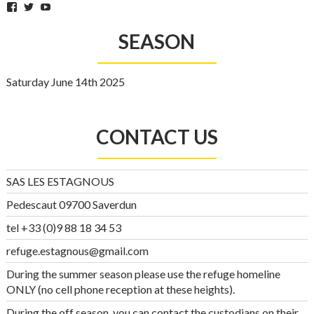
Facebook
Twitter
YouTube
SEASON
Saturday June 14th 2025
CONTACT US
SAS LES ESTAGNOUS
Pedescaut 09700 Saverdun
tel +33 (0)9 88 18 34 53
refuge.estagnous@gmail.com
During the summer season please use the refuge homeline
ONLY (no cell phone reception at these heights).
During the off season, you can contact the custodians on their