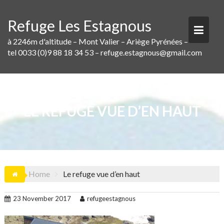
Skip
to
Refuge Les Estagnous
content
à 2246m d'altitude – Mont Valier – Ariège Pyrénées –
tel 0033 (0)9 88 18 34 53 – refuge.estagnous@gmail.com
LE REFUGE VUE D’EN HAUT
Home
Le refuge vue d’en haut
23 November 2017
refugeestagnous