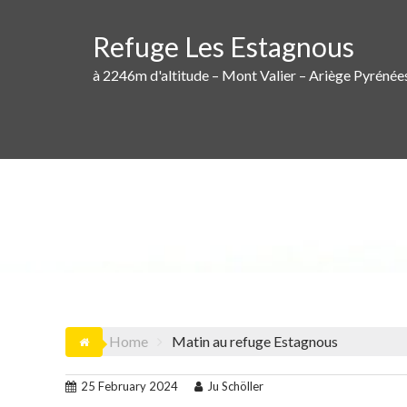
Skip
to
Refuge Les Estagnous
content
à 2246m d'altitude – Mont Valier – Ariège Pyrénée
Home
Matin au refuge Estagnous
25 February 2024
Ju Schöller