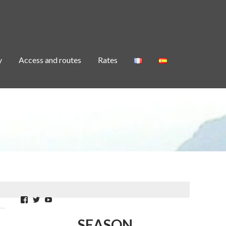
y
Access and routes
Rates
Facebook
Twitter
YouTube
SEASON