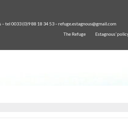
s – tel 0033 (0)9 88 18 34 53 – refuge.estagnous@gmail.com
The Refuge
Estagnous’ polic
MATIN AU REFUGE ESTAGNOUS