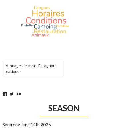
POST
nuage-de-mots Estagnous
NAVIGATION
pratique
Facebook
Twitter
YouTube
SEASON
Saturday June 14th 2025