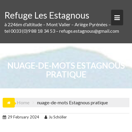
Skip
to
Refuge Les Estagnous
content
à 2246m d'altitude – Mont Valier – Ariège Pyrénées –
tel 0033 (0)9 88 18 34 53 – refuge.estagnous@gmail.com
NUAGE-DE-MOTS ESTAGNOUS
PRATIQUE
Home
nuage-de-mots Estagnous pratique
29 February 2024
Ju Schöller