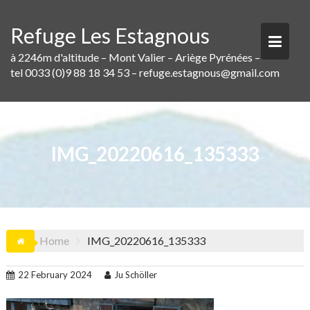
Skip
to
Refuge Les Estagnous
content
à 2246m d'altitude – Mont Valier – Ariège Pyrénées –
tel 0033 (0)9 88 18 34 53 – refuge.estagnous@gmail.com
IMG_20220616_135333
Home
IMG_20220616_135333
22 February 2024
Ju Schöller