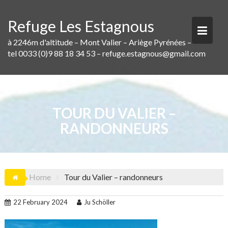
Skip
to
Refuge Les Estagnous
content
à 2246m d'altitude – Mont Valier – Ariège Pyrénées –
tel 0033 (0)9 88 18 34 53 – refuge.estagnous@gmail.com
TOUR DU VALIER –
RANDONNEURS
Home
Tour du Valier – randonneurs
22 February 2024
Ju Schöller