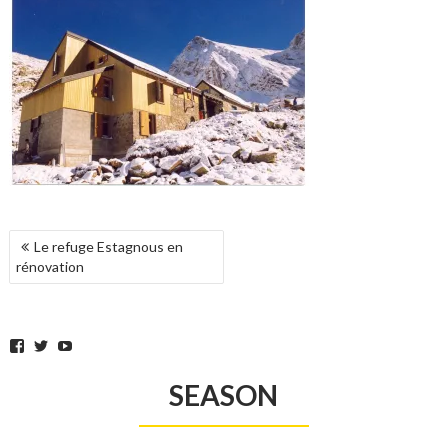
POST
Le refuge Estagnous en
NAVIGATION
rénovation
Facebook
Twitter
YouTube
SEASON