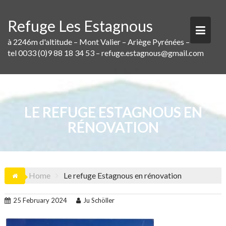
Skip
to
Refuge Les Estagnous
content
à 2246m d'altitude – Mont Valier – Ariège Pyrénées –
tel 0033 (0)9 88 18 34 53 – refuge.estagnous@gmail.com
LE REFUGE ESTAGNOUS EN
RÉNOVATION
Home
Le refuge Estagnous en rénovation
25 February 2024
Ju Schöller