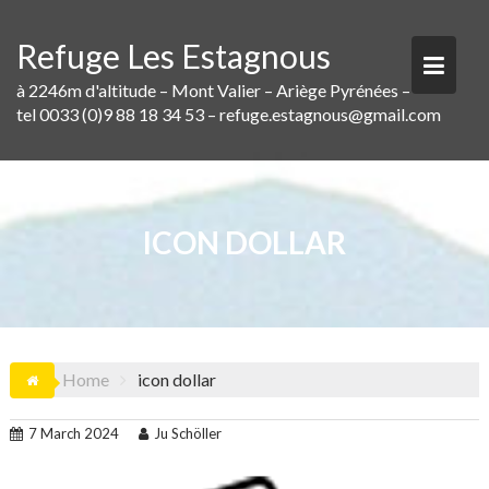
Skip
to
Refuge Les Estagnous
content
à 2246m d'altitude – Mont Valier – Ariège Pyrénées –
tel 0033 (0)9 88 18 34 53 – refuge.estagnous@gmail.com
ICON DOLLAR
Home
icon dollar
7 March 2024
Ju Schöller