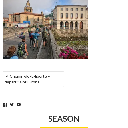
POST
Chemin-de-la-liberté –
NAVIGATION
départ Saint Girons
Facebook
Twitter
YouTube
SEASON