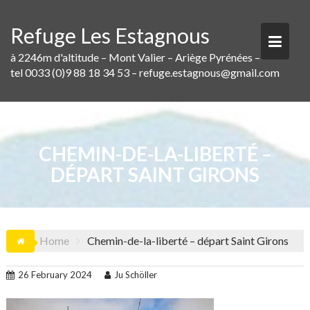
Skip
to
Refuge Les Estagnous
content
à 2246m d'altitude – Mont Valier – Ariège Pyrénées –
tel 0033 (0)9 88 18 34 53 – refuge.estagnous@gmail.com
CHEMIN-DE-LA-LIBERTÉ –
DÉPART SAINT GIRONS
Home
Chemin-de-la-liberté – départ Saint Girons
26 February 2024
Ju Schöller