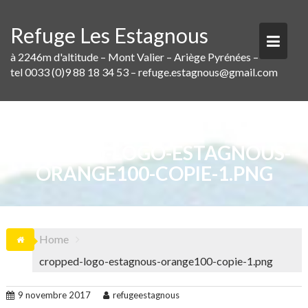
Skip
to
Refuge Les Estagnous
content
à 2246m d'altitude – Mont Valier – Ariège Pyrénées –
tel 0033 (0)9 88 18 34 53 – refuge.estagnous@gmail.com
CROPPED-LOGO-ESTAGNOUS-
ORANGE100-COPIE-1.PNG
Home
cropped-logo-estagnous-orange100-copie-1.png
9 novembre 2017
refugeestagnous