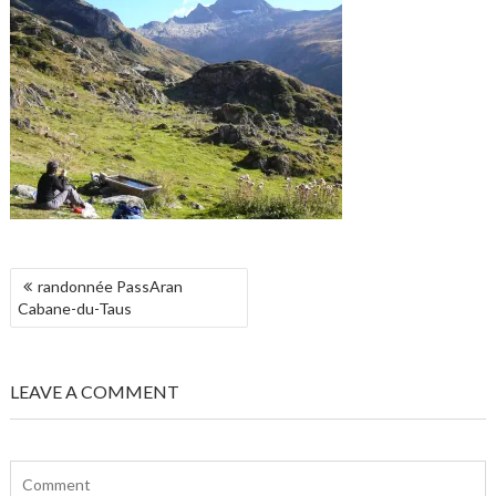
NAVIGATION
randonnée PassAran
DE
Cabane-du-Taus
L’ARTICLE
LEAVE A COMMENT