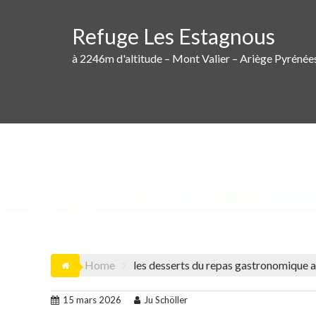
Skip
to
Refuge Les Estagnous
content
à 2246m d'altitude – Mont Valier – Ariège Pyrénée
LES DESSERTS 
Home
les desserts du repas gastronomique 
15 mars 2026
Ju Schöller