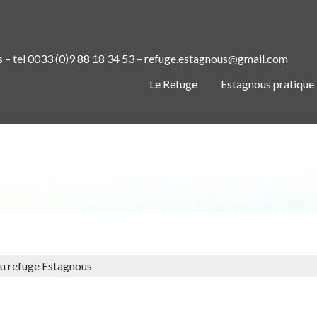
s – tel 0033 (0)9 88 18 34 53 – refuge.estagnous@gmail.com
Le Refuge
Estagnous pratique
DU REPAS GASTRONOMIQUE AU RE
au refuge Estagnous