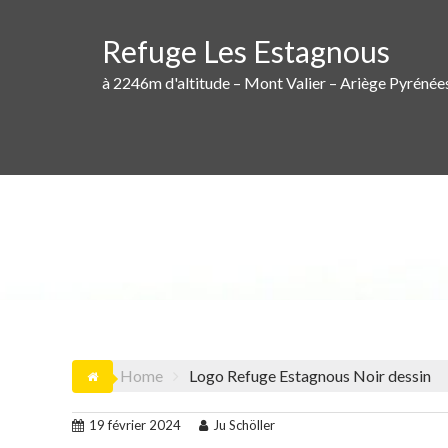
Skip
to
Refuge Les Estagnous
content
à 2246m d'altitude – Mont Valier – Ariège Pyrénée
LO
Home
Logo Refuge Estagnous Noir dessin
19 février 2024
Ju Schöller