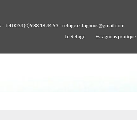
s – tel 0033 (0)9 88 18 34 53 – refuge.estagnous@gmail.com
Le Refuge
Estagnous pratique
GO REFUGE ESTAGNOUS NOIR DES