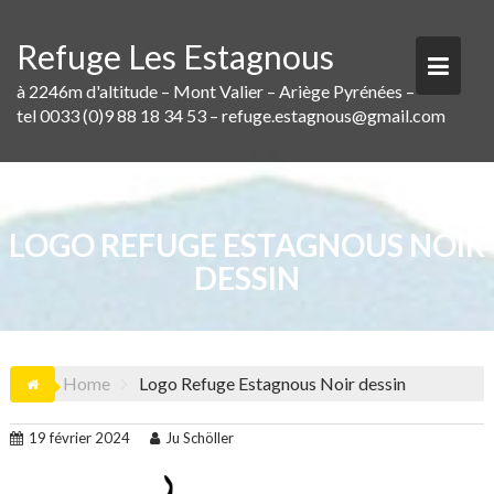
Skip
to
Refuge Les Estagnous
content
à 2246m d'altitude – Mont Valier – Ariège Pyrénées –
tel 0033 (0)9 88 18 34 53 – refuge.estagnous@gmail.com
LOGO REFUGE ESTAGNOUS NOIR
DESSIN
Home
Logo Refuge Estagnous Noir dessin
19 février 2024
Ju Schöller