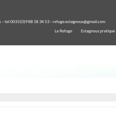
s – tel 0033 (0)9 88 18 34 53 – refuge.estagnous@gmail.com
Le Refuge
Estagnous pratique
IMG_20230701_203903