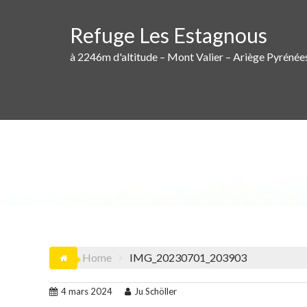
Skip
to
Refuge Les Estagnous
content
à 2246m d'altitude – Mont Valier – Ariège Pyrénée
Home
IMG_20230701_203903
4 mars 2024
Ju Schöller