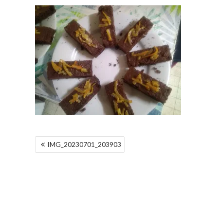
NAVIGATION
IMG_20230701_203903
DE
L’ARTICLE