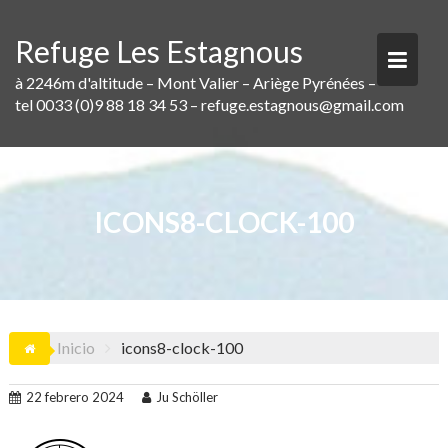
Saltar
al
Refuge Les Estagnous
contenido
à 2246m d'altitude – Mont Valier – Ariège Pyrénées –
tel 0033 (0)9 88 18 34 53 – refuge.estagnous@gmail.com
ICONS8-CLOCK-100
Inicio
icons8-clock-100
22 febrero 2024
Ju Schöller