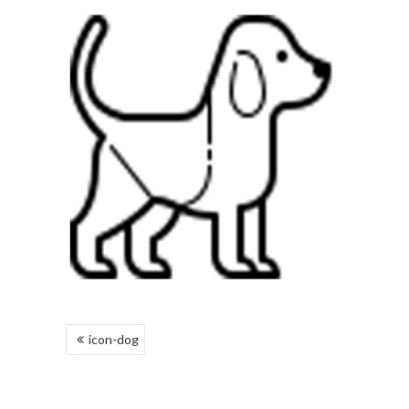
NAVEGACIÓN
icon-dog
DE
ENTRADAS