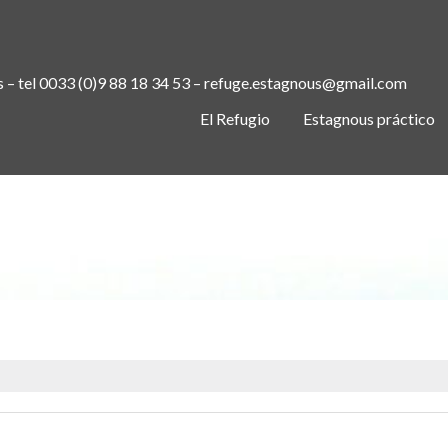
s – tel 0033 (0)9 88 18 34 53 – refuge.estagnous@gmail.com
El Refugio
Estagnous práctico
ICON-DOG