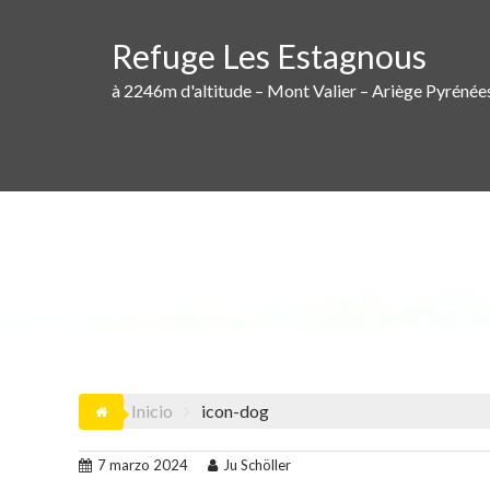
Saltar
al
Refuge Les Estagnous
contenido
à 2246m d'altitude – Mont Valier – Ariège Pyrénée
Inicio
icon-dog
7 marzo 2024
Ju Schöller