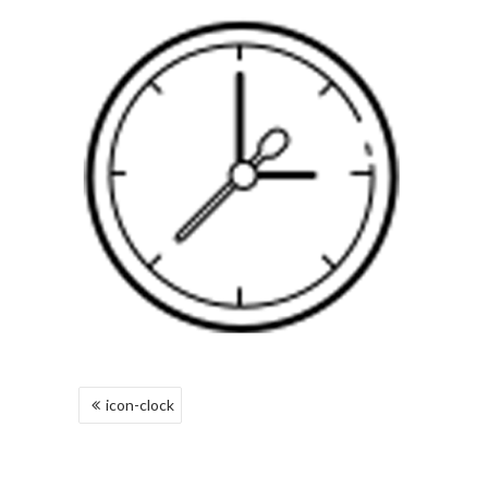
NAVEGACIÓN
icon-clock
DE
ENTRADAS