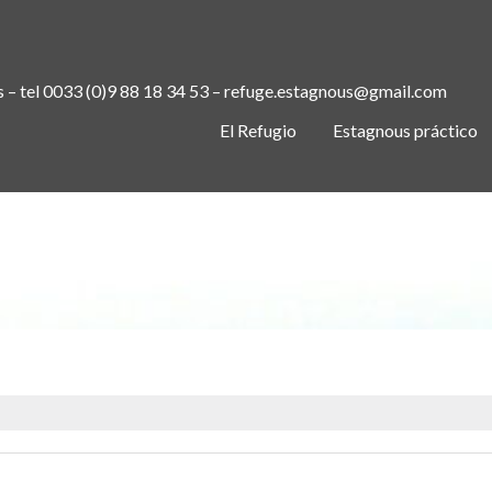
s – tel 0033 (0)9 88 18 34 53 – refuge.estagnous@gmail.com
El Refugio
Estagnous práctico
ICON-CLOCK