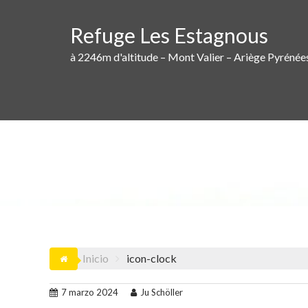
Saltar
al
Refuge Les Estagnous
contenido
à 2246m d'altitude – Mont Valier – Ariège Pyrénée
Inicio
icon-clock
7 marzo 2024
Ju Schöller