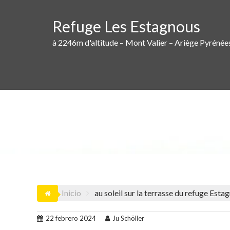
Saltar
al
Refuge Les Estagnous
contenido
à 2246m d'altitude – Mont Valier – Ariège Pyrénée
AU SOLEI
Inicio
au soleil sur la terrasse du refuge Esta
22 febrero 2024
Ju Schöller