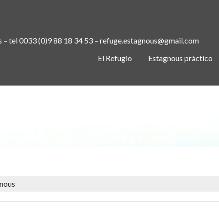
s – tel 0033 (0)9 88 18 34 53 – refuge.estagnous@gmail.com
El Refugio
Estagnous práctico
L SUR LA TERRASSE DU REFUGE 
gnous