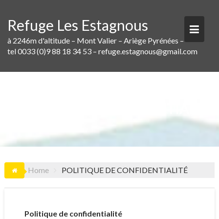
Skip
to
Refuge Les Estagnous
content
à 2246m d'altitude – Mont Valier – Ariège Pyrénées –
tel 0033 (0)9 88 18 34 53 – refuge.estagnous@gmail.com
POLITIQUE DE CONFIDENTIALITÉ
Home
POLITIQUE DE CONFIDENTIALITÉ
Politique de confidentialité