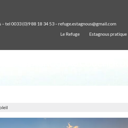
s – tel 0033 (0)9 88 18 34 53 – refuge.estagnous@gmail.com
Le Refuge
Estagnous pratique
UGE D’ESTAGNOUS AU COUCHER DU
leil