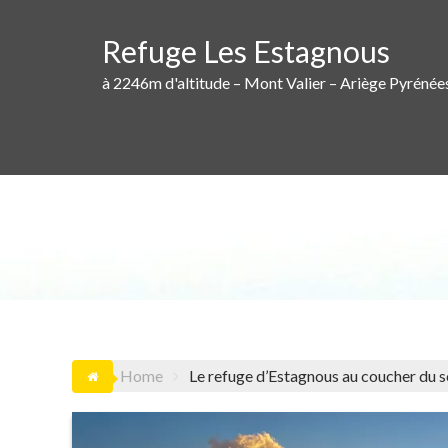
Skip
to
Refuge Les Estagnous
content
à 2246m d'altitude – Mont Valier – Ariège Pyrénée
LE REF
Home
Le refuge d’Estagnous au coucher du so